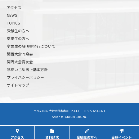
アクセス
NEWS
TOPICS
受験生の方へ
卒業生の方へ
卒業生の証明書発行について
関西大倉同窓会
関西大倉育友会
学校いじめ防止基本方針
プライバシーポリシー
サイトマップ
高校受験について
高等学校受験イベント
〒567-0052 大阪府茨木市室山2-14-1 TEL:072-643-6321
中学受験について
中学校受験イベント
© Kansai Ohkura Gakuen.
アクセス
資料請求
受験生の方へ
受験イベント