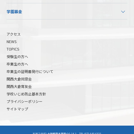
学園募金
アクセス
NEWS
TOPICS
受験生の方へ
卒業生の方へ
卒業生の証明書発行について
関西大倉同窓会
関西大倉育友会
学校いじめ防止基本方針
プライバシーポリシー
サイトマップ
高校受験について
高等学校受験イベント
〒567-0052 大阪府茨木市室山2-14-1 TEL:072-643-6321