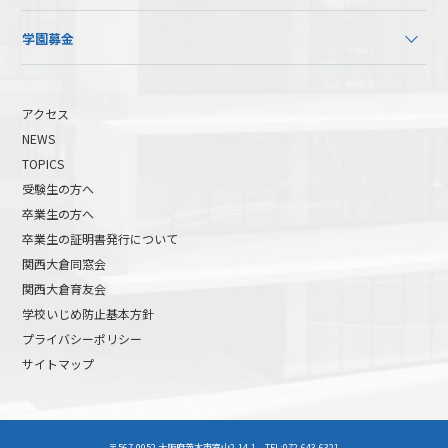
学園募金
アクセス
NEWS
TOPICS
受験生の方へ
卒業生の方へ
卒業生の証明書発行について
関西大倉同窓会
関西大倉育友会
学校いじめ防止基本方針
プライバシーポリシー
サイトマップ
高校受験について
高等学校受験イベント
〒567-0052 大阪府茨木市室山2-14-1 TEL:072-643-6321