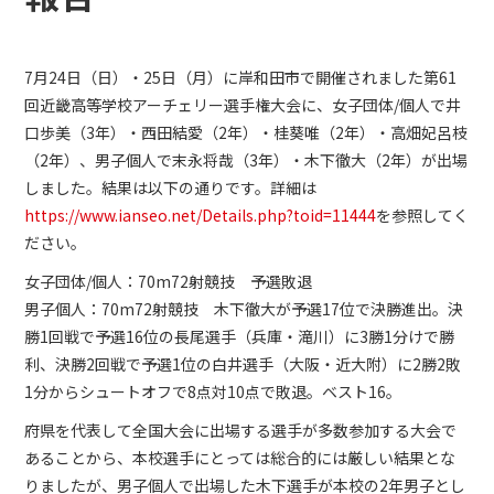
7月24日（日）・25日（月）に岸和田市で開催されました第61
回近畿高等学校アーチェリー選手権大会に、女子団体/個人で井
口歩美（3年）・西田結愛（2年）・桂葵唯（2年）・高畑妃呂枝
（2年）、男子個人で末永将哉（3年）・木下徹大（2年）が出場
しました。結果は以下の通りです。詳細は
https://www.ianseo.net/Details.php?toid=11444
を参照してく
ださい。
女子団体/個人：70m72射競技 予選敗退
男子個人：70m72射競技 木下徹大が予選17位で決勝進出。決
勝1回戦で予選16位の長尾選手（兵庫・滝川）に3勝1分けで勝
利、決勝2回戦で予選1位の白井選手（大阪・近大附）に2勝2敗
1分からシュートオフで8点対10点で敗退。ベスト16。
府県を代表して全国大会に出場する選手が多数参加する大会で
あることから、本校選手にとっては総合的には厳しい結果とな
りましたが、男子個人で出場した木下選手が本校の2年男子とし