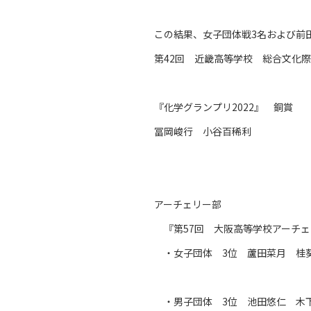
この結果、女子団体戦3名および前
第42回 近畿高等学校 総合文化
『化学グランプリ2022』 銅賞
冨岡峻行 小谷百稀利
アーチェリー部
『第57回 大阪高等学校アーチェ
・女子団体 3位 蘆田菜月 桂
・男子団体 3位 池田悠仁 木