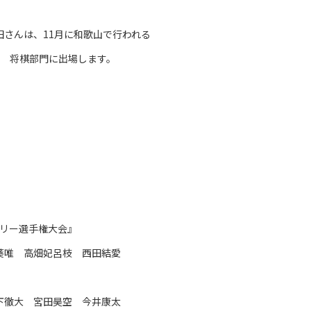
田さんは、11月に和歌山で行われる
際 将棋部門に出場します。
リー選手権大会』
葵唯 高畑妃呂枝 西田結愛
下徹大 宮田昊空 今井康太