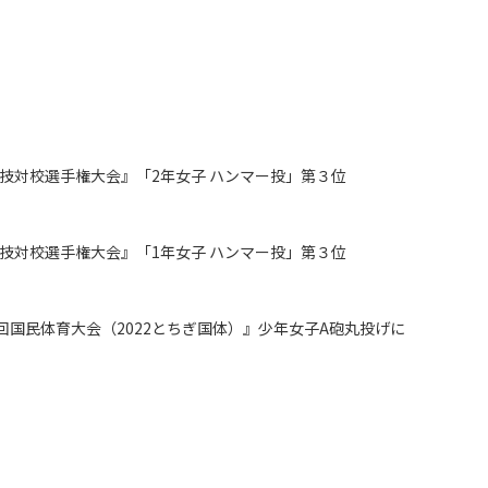
競技対校選手権大会』「2年女子 ハンマー投」第３位
技対校選手権大会』「1年女子 ハンマー投」第３位
回国民体育大会（2022とちぎ国体）』少年女子A砲丸投げに