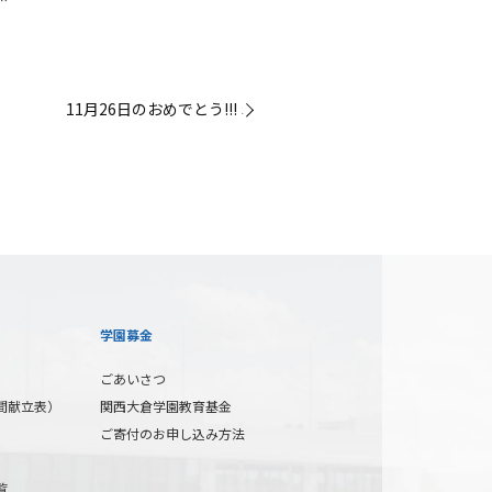
11月26日のおめでとう!!! »
学園募金
ごあいさつ
間献立表）
関西大倉学園教育基金
ご寄付のお申し込み方法
覧