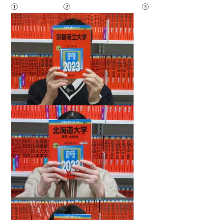
① ② ③