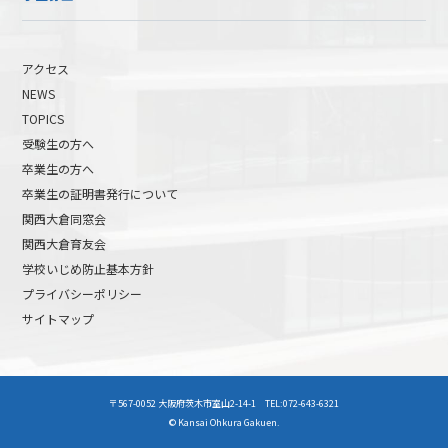
アクセス
NEWS
TOPICS
受験生の方へ
卒業生の方へ
卒業生の証明書発行について
関西大倉同窓会
関西大倉育友会
学校いじめ防止基本方針
プライバシーポリシー
サイトマップ
高校受験について
高等学校受験イベント
〒567-0052 大阪府茨木市室山2-14-1 TEL:072-643-6321
中学受験について
中学校受験イベント
© Kansai Ohkura Gakuen.