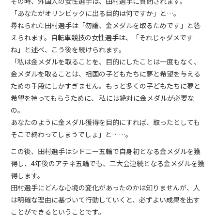
その時、外国人の女性選手は、田村選手に質問されます。
「あなたがオリンピックに出る目的は何ですか」と…。
尋ねられた田村選手は「勿論、金メダルを取るためです」と答
えられます。自転車競技の女性選手は、「それじゃダメです
ね」と述べ、こう後を続けられます。
「私は金メダルを取ることを、目的にしたことは一度もなく、
金メダルを取ることは、祖国の子どもたちに夢と希望を与える
ための手段にしかすぎません。もっと多くの子どもたちに夢と
希望を持ってもらうために、 私には絶対に金メダルが必要な
の。
あなたのように金メダル獲得を目的にすれば、取ったとしても
そこで終わってしまうでしょ」と……。
この後、田村選手はシドニー五輪で自身初となる金メダルを獲
得し、4年後のアテネ五輪でも、二大会連続となる金メダルを獲
得します。
田村選手にどんな心境の変化があったのかは知りませんが、人
は明確な理由に基づいて行動していくと、必ずよい成果を出す
ことができるということです。