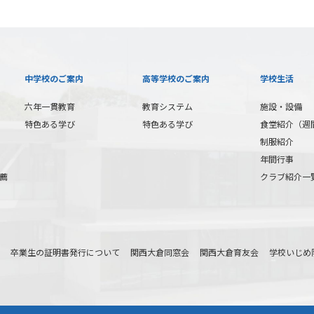
中学校のご案内
高等学校のご案内
学校生活
六年一貫教育
教育システム
施設・設備
特色ある学び
特色ある学び
食堂紹介（週
制服紹介
年間行事
薦
クラブ紹介一
卒業生の証明書発行について
関西大倉同窓会
関西大倉育友会
学校いじめ