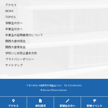
アクセス
NEWS
TOPICS
受験生の方へ
卒業生の方へ
卒業生の証明書発行について
関西大倉同窓会
関西大倉育友会
学校いじめ防止基本方針
プライバシーポリシー
サイトマップ
高校受験について
高等学校受験イベント
〒567-0052 大阪府茨木市室山2-14-1 TEL:072-643-6321
中学受験について
中学校受験イベント
© Kansai Ohkura Gakuen.
アクセス
資料請求
受験生の方へ
受験イベント