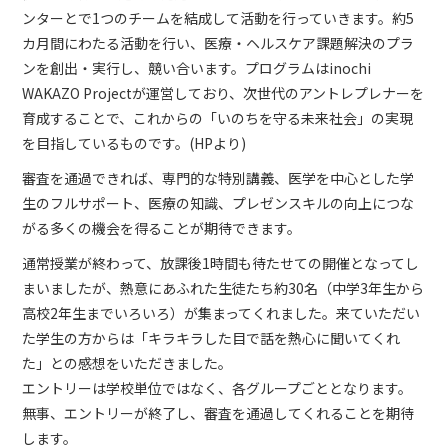
ンターとで1つのチームを結成して活動を行っていきます。約5
カ月間にわたる活動を行い、医療・ヘルスケア課題解決のプラ
ンを創出・実行し、競い合います。プログラムはinochi
WAKAZO Projectが運営しており、次世代のアントレプレナーを
育成することで、これからの「いのちを守る未来社会」の実現
を目指しているものです。(HPより)
審査を通過できれば、専門的な特別講義、医学を中心とした学
生のフルサポート、医療の知識、プレゼンスキルの向上につな
がる多くの機会を得ることが期待できます。
通常授業が終わって、放課後1時間も待たせての開催となってし
まいましたが、熱意にあふれた生徒たち約30名（中学3年生から
高校2年生までいろいろ）が集まってくれました。来ていただい
た学生の方からは「キラキラした目で話を熱心に聞いてくれ
た」との感想をいただきました。
エントリーは学校単位ではなく、各グループごととなります。
無事、エントリーが終了し、審査を通過してくれることを期待
します。