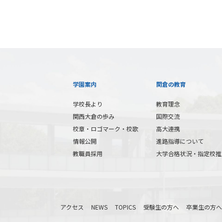
学園案内
関倉の教育
学校長より
教育理念
関西大倉の歩み
国際交流
校章・ロゴマーク・校歌
高大連携
情報公開
進路指導について
教職員採用
大学合格状況・指定校推
アクセス
NEWS
TOPICS
受験生の方へ
卒業生の方へ