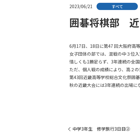
2023/06/21
すべて
囲碁将棋部 近
6月17日、18日に第47 回大阪府
女子団体の部では、混戦の中３位入
惜しくも1勝足らず、3年連続の全
ただ、個人戦の成績により、高２の
第43回近畿高等学校総合文化祭囲
秋の近畿大会には3年連続の出場に
« 中学3年生 修学旅行3日目②