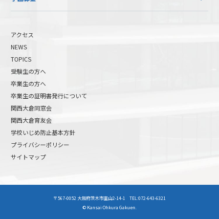
アクセス
NEWS
TOPICS
受験生の方へ
卒業生の方へ
卒業生の証明書発行について
関西大倉同窓会
関西大倉育友会
学校いじめ防止基本方針
プライバシーポリシー
サイトマップ
高校受験について
高等学校受験イベント
〒567-0052 大阪府茨木市室山2-14-1 TEL:072-643-6321
中学受験について
中学校受験イベント
© Kansai Ohkura Gakuen.