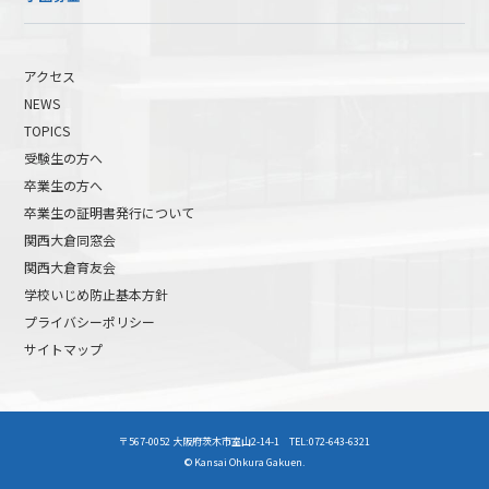
アクセス
NEWS
TOPICS
受験生の方へ
卒業生の方へ
卒業生の証明書発行について
関西大倉同窓会
関西大倉育友会
学校いじめ防止基本方針
プライバシーポリシー
サイトマップ
高校受験について
高等学校受験イベント
〒567-0052 大阪府茨木市室山2-14-1 TEL:072-643-6321
中学受験について
中学校受験イベント
© Kansai Ohkura Gakuen.