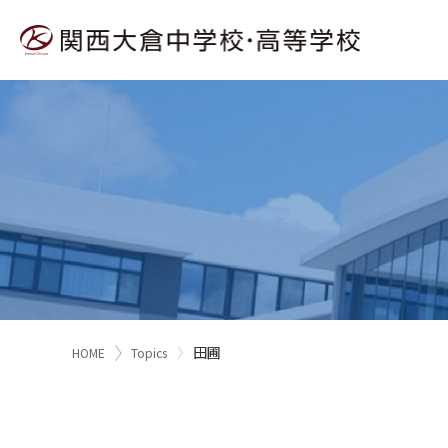
田圃
HOME
Topics