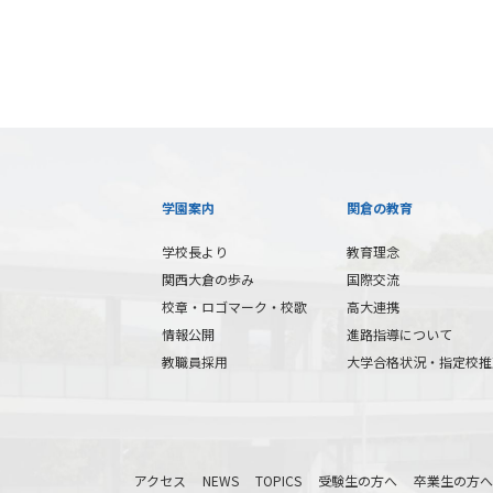
学園案内
関倉の教育
学校長より
教育理念
関西大倉の歩み
国際交流
校章・ロゴマーク・校歌
高大連携
情報公開
進路指導について
教職員採用
大学合格状況・指定校推
アクセス
NEWS
TOPICS
受験生の方へ
卒業生の方へ