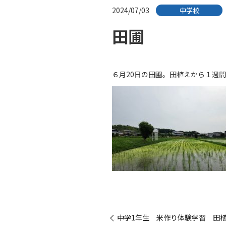
2024/07/03
中学校
田圃
６月20日の田圃。田植えから１週
« 中学1年生 米作り体験学習 田