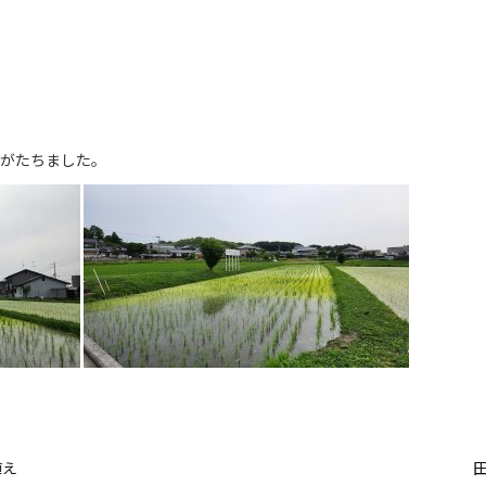
間がたちました。
植え
田