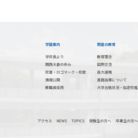
学園案内
関倉の教育
学校長より
教育理念
関西大倉の歩み
国際交流
校章・ロゴマーク・校歌
高大連携
情報公開
進路指導について
教職員採用
大学合格状況・指定校推
アクセス
NEWS
TOPICS
受験生の方へ
卒業生の方へ