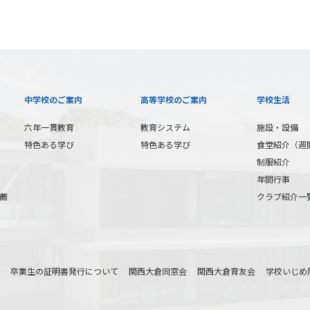
中学校のご案内
高等学校のご案内
学校生活
六年一貫教育
教育システム
施設・設備
特色ある学び
特色ある学び
食堂紹介（週
制服紹介
年間行事
薦
クラブ紹介一
卒業生の証明書発行について
関西大倉同窓会
関西大倉育友会
学校いじめ