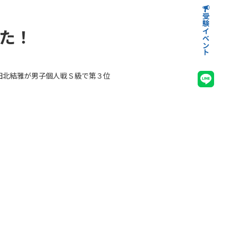
受験イベント
高等学校受験イベント
中学校受験イベント
た！
の田北結雅が男子個人戦Ｓ級で第３位