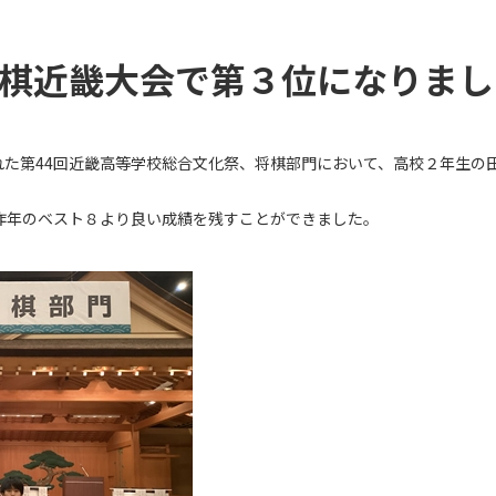
棋近畿大会で第３位になりまし
された第44回近畿高等学校総合文化祭、将棋部門において、高校２年生
昨年のベスト８より良い成績を残すことができました。