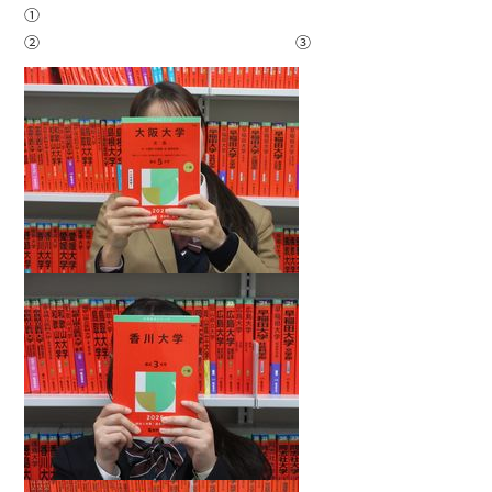
①
② ③