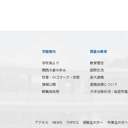
学園案内
関倉の教育
学校長より
教育理念
関西大倉の歩み
国際交流
校章・ロゴマーク・校歌
高大連携
情報公開
進路指導について
教職員採用
大学合格状況・指定校推
アクセス
NEWS
TOPICS
受験生の方へ
卒業生の方へ