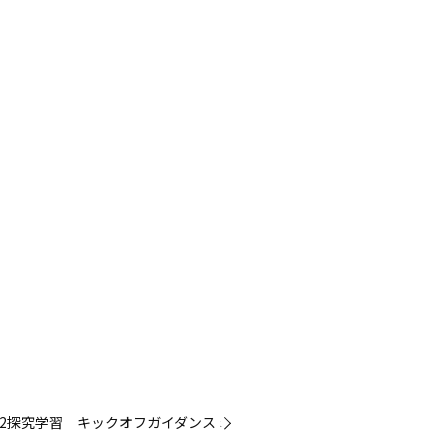
㈭高2探究学習 キックオフガイダンス »