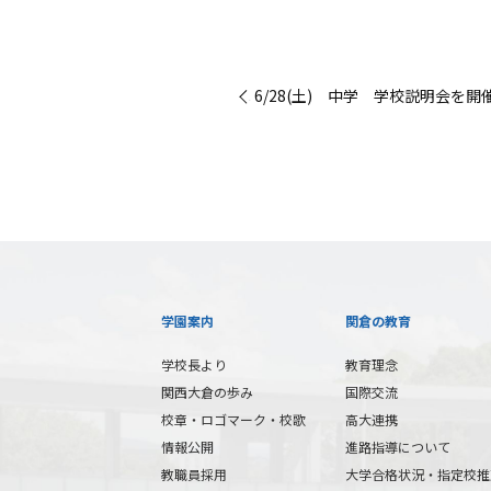
« 6/28(土) 中学 学校説明会を
学園案内
関倉の教育
学校長より
教育理念
関西大倉の歩み
国際交流
校章・ロゴマーク・校歌
高大連携
情報公開
進路指導について
教職員採用
大学合格状況・指定校推