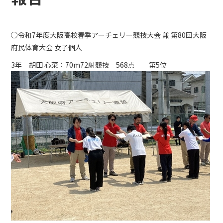
○令和7年度大阪高校春季アーチェリー競技大会 兼 第80回大阪
府民体育大会 女子個人
3年 胡田 心菜：70m72射競技 568点 第5位