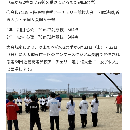
（左から2番目で表彰を受けているのが胡田選手）
○令和7年度大阪高校春季アーチェリー競技大会 団体決勝/近
畿大会・全国大会個人予選
3年 胡田 心菜：70m72射競技 564点
2年 松村 心暖：70m72射競技 504点
大会規定により、以上の本校の2選手が6月21日（土）・22日
（日）に大阪市東住吉区のヤンマースタジアム長居で開催され
る第64回近畿高等学校アーチェリー選手権大会に「女子個人」
で出場します。