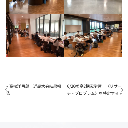
« 高校洋弓部 近畿大会結果報
6/26㈭高2探究学習 〈リサー
告
チ・プロブレム〉を特定する »