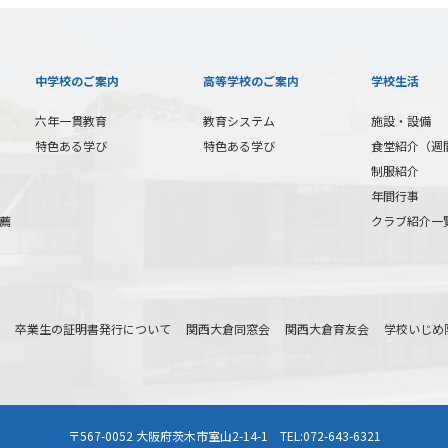
中学校のご案内
高等学校のご案内
学校生活
六年一貫教育
教育システム
施設・設備
特色ある学び
特色ある学び
食堂紹介（週
制服紹介
年間行事
薦
クラブ紹介一
卒業生の証明書発行について
関西大倉同窓会
関西大倉育友会
学校いじめ
〒567-0052 大阪府茨木市室山2-14-1 TEL:072-643-6321