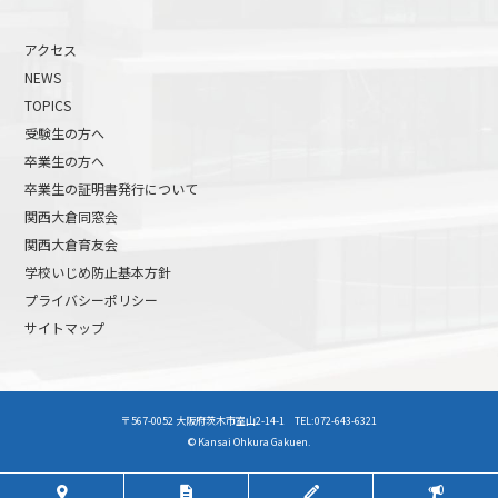
アクセス
NEWS
TOPICS
受験生の方へ
卒業生の方へ
卒業生の証明書発行について
関西大倉同窓会
関西大倉育友会
学校いじめ防止基本方針
プライバシーポリシー
サイトマップ
高校受験について
高等学校受験イベント
〒567-0052 大阪府茨木市室山2-14-1 TEL:072-643-6321
中学受験について
中学校受験イベント
© Kansai Ohkura Gakuen.