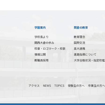
学園案内
関倉の教育
学校長より
教育理念
関西大倉の歩み
国際交流
校章・ロゴマーク・校歌
高大連携
情報公開
進路指導について
教職員採用
大学合格状況・指定校推
アクセス
NEWS
TOPICS
受験生の方へ
卒業生の方へ