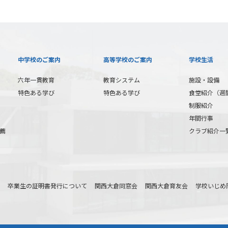
中学校のご案内
高等学校のご案内
学校生活
六年一貫教育
教育システム
施設・設備
特色ある学び
特色ある学び
食堂紹介（週
制服紹介
年間行事
薦
クラブ紹介一
卒業生の証明書発行について
関西大倉同窓会
関西大倉育友会
学校いじめ