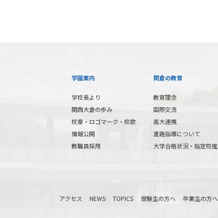
学園案内
関倉の教育
学校長より
教育理念
関西大倉の歩み
国際交流
校章・ロゴマーク・校歌
高大連携
情報公開
進路指導について
教職員採用
大学合格状況・指定校推
アクセス
NEWS
TOPICS
受験生の方へ
卒業生の方へ