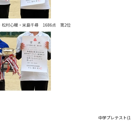
松村心暖・米島千尋 1686点 第2位
』
中学プレテスト(11