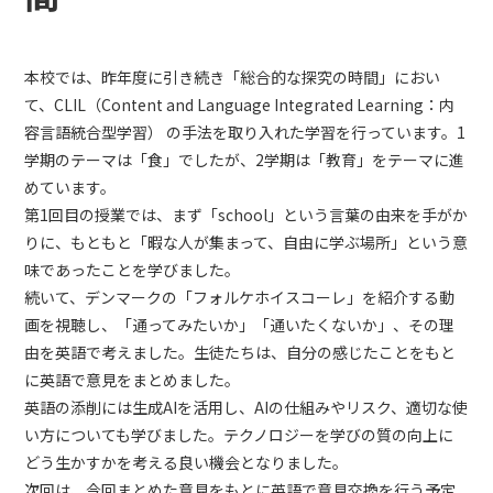
本校では、昨年度に引き続き「総合的な探究の時間」におい
て、CLIL（Content and Language Integrated Learning：内
容言語統合型学習） の手法を取り入れた学習を行っています。1
学期のテーマは「食」でしたが、2学期は「教育」をテーマに進
めています。
第1回目の授業では、まず「school」という言葉の由来を手がか
りに、もともと「暇な人が集まって、自由に学ぶ場所」という意
味であったことを学びました。
続いて、デンマークの「フォルケホイスコーレ」を紹介する動
画を視聴し、「通ってみたいか」「通いたくないか」、その理
由を英語で考えました。生徒たちは、自分の感じたことをもと
に英語で意見をまとめました。
英語の添削には生成AIを活用し、AIの仕組みやリスク、適切な使
い方についても学びました。テクノロジーを学びの質の向上に
どう生かすかを考える良い機会となりました。
次回は、今回まとめた意見をもとに英語で意見交換を行う予定