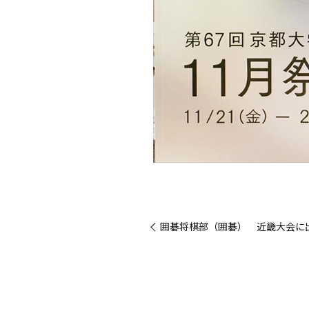
« 囲碁将棋部（囲碁） 近畿大会に