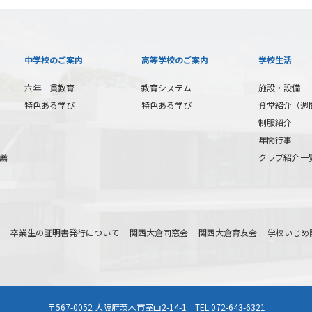
中学校のご案内
高等学校のご案内
学校生活
六年一貫教育
教育システム
施設・設備
特色ある学び
特色ある学び
食堂紹介（週
制服紹介
年間行事
薦
クラブ紹介一
卒業生の証明書発行について
関西大倉同窓会
関西大倉育友会
学校いじめ
〒567-0052 大阪府茨木市室山2-14-1 TEL:072-643-6321