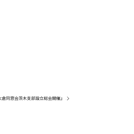
関西大倉同窓会茨木支部設立総会開催』 »