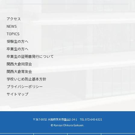
アクセス
NEWS
TOPICS
受験生の方へ
卒業生の方へ
卒業生の証明書発行について
関西大倉同窓会
関西大倉育友会
学校いじめ防止基本方針
プライバシーポリシー
サイトマップ
高校受験について
高等学校受験イベント
〒567-0052 大阪府茨木市室山2-14-1 TEL:072-643-6321
中学受験について
中学校受験イベント
© Kansai Ohkura Gakuen.