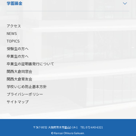
学園募金
アクセス
NEWS
TOPICS
受験生の方へ
卒業生の方へ
卒業生の証明書発行について
関西大倉同窓会
関西大倉育友会
学校いじめ防止基本方針
プライバシーポリシー
サイトマップ
高校受験について
高等学校受験イベント
〒567-0052 大阪府茨木市室山2-14-1 TEL:072-643-6321
中学受験について
中学校受験イベント
© Kansai Ohkura Gakuen.