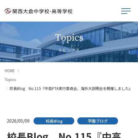
Topics
トピックス
HOME
Topics
校長Blog No.115『中高PTA実行委員会、海外大説明会を開催しました』
2026/05/09
校長Blog
学園ブログ
校長Blog No.115『中高