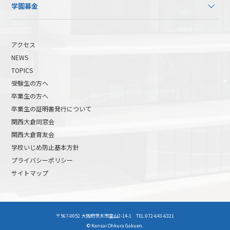
学園募金
アクセス
NEWS
TOPICS
受験生の方へ
卒業生の方へ
卒業生の証明書発行について
関西大倉同窓会
関西大倉育友会
学校いじめ防止基本方針
プライバシーポリシー
サイトマップ
高校受験について
高等学校受験イベント
〒567-0052 大阪府茨木市室山2-14-1 TEL:072-643-6321
中学受験について
中学校受験イベント
© Kansai Ohkura Gakuen.