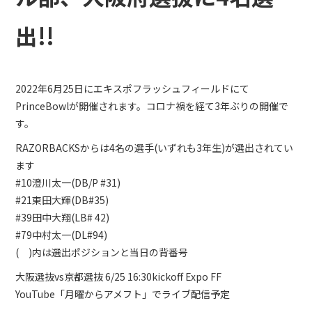
出!!
2022年6月25日にエキスポフラッシュフィールドにて
PrinceBowlが開催されます。コロナ禍を経て3年ぶりの開催で
す。
RAZORBACKSからは4名の選手(いずれも3年生)が選出されてい
ます
#10澄川太一(DB/P #31)
#21東田大輝(DB#35)
#39田中大翔(LB# 42)
#79中村太一(DL#94)
( )内は選出ポジションと当日の背番号
大阪選抜vs京都選抜 6/25 16:30kickoff Expo FF
YouTube「月曜からアメフト」でライブ配信予定