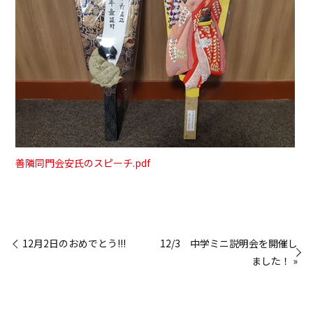
善隣同門会安氏のスピーチ.pdf
« 12月2日のおめでとう!!!
12/3 中学ミニ説明会を開催し
ました！ »