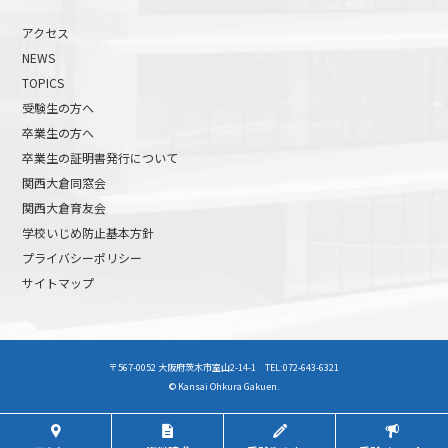
アクセス
NEWS
TOPICS
受験生の方へ
卒業生の方へ
卒業生の証明書発行について
関西大倉同窓会
関西大倉育友会
学校いじめ防止基本方針
プライバシーポリシー
サイトマップ
高校受験について
高等学校受験イベント
〒567-0052 大阪府茨木市室山2-14-1 TEL:072-643-6321
中学受験について
中学校受験イベント
© Kansai Ohkura Gakuen.