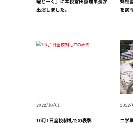
曜とーく』に本校倉田薫理事長が
妹校
出演しました。
を訪
2022/10/01
2022/
10月1日全校朝礼での表彰
二学