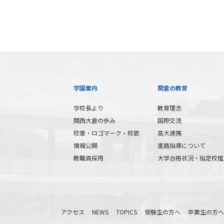
学園案内
関倉の教育
学校長より
教育理念
関西大倉の歩み
国際交流
校章・ロゴマーク・校歌
高大連携
情報公開
進路指導について
教職員採用
大学合格状況・指定校推
アクセス
NEWS
TOPICS
受験生の方へ
卒業生の方へ